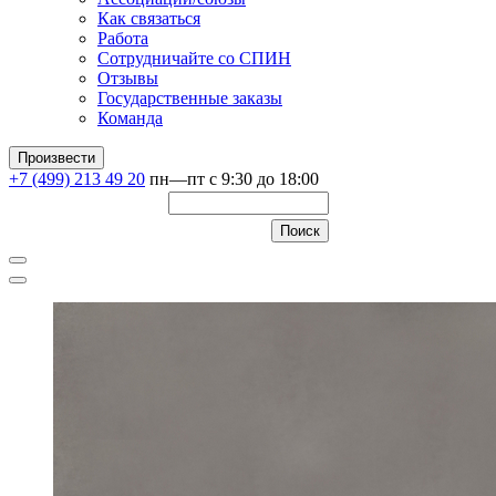
Как связаться
Работа
Сотрудничайте со СПИН
Отзывы
Государственные заказы
Команда
Произвести
+7 (499) 213 49 20
пн—пт с 9:30 до 18:00