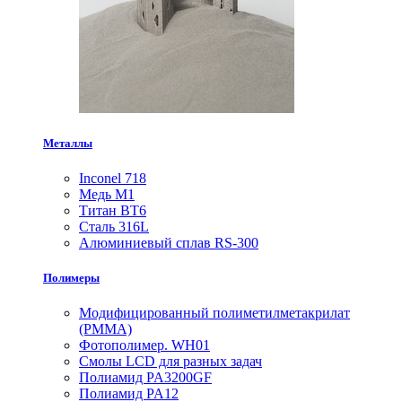
Металлы
Inconel 718
Медь М1
Титан ВТ6
Сталь 316L
Алюминиевый сплав RS-300
Полимеры
Модифицированный полиметилметакрилат
(PMMA)
Фотополимер. WH01
Смолы LCD для разных задач
Полиамид PA3200GF
Полиамид PA12