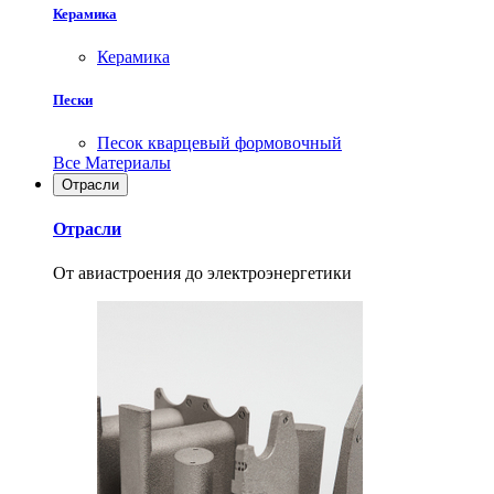
Керамика
Керамика
Пески
Песок кварцевый формовочный
Все Материалы
Отрасли
Отрасли
От авиастроения до электроэнергетики