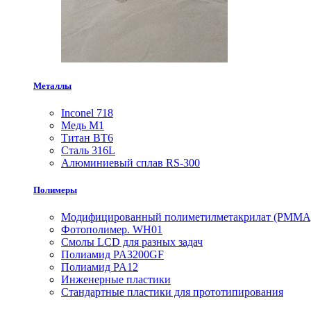
Металлы
Inconel 718
Медь М1
Титан ВТ6
Сталь 316L
Алюминиевый сплав RS-300
Полимеры
Модифицированный полиметилметакрилат (PMMA
Фотополимер. WH01
Смолы LCD для разных задач
Полиамид PA3200GF
Полиамид PA12
Инженерные пластики
Стандартные пластики для прототипирования