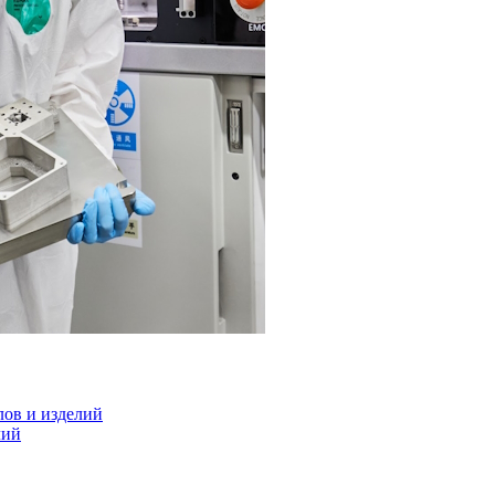
лов и изделий
лий