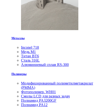
Металлы
Inconel 718
Медь М1
Титан ВТ6
Сталь 316L
Алюминиевый сплав RS-300
Полимеры
Модифицированный полиметилметакрилат
(PMMA)
Фотополимер. WH01
Смолы LCD для разных задач
Полиамид PA3200GF
Полиамид PA12