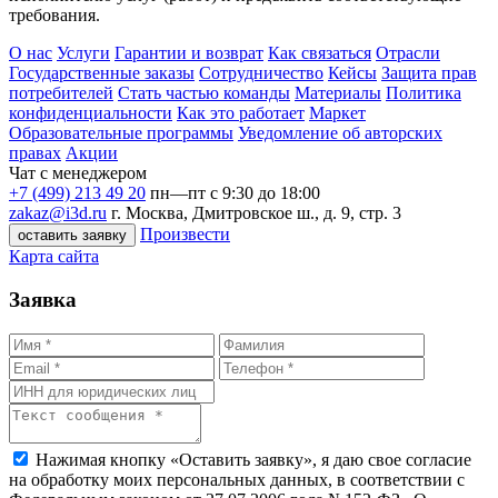
требования.
О нас
Услуги
Гарантии и возврат
Как связаться
Отрасли
Государственные заказы
Сотрудничество
Кейсы
Защита прав
потребителей
Стать частью команды
Материалы
Политика
конфиденциальности
Как это работает
Маркет
Образовательные программы
Уведомление об авторских
правах
Акции
Чат с менеджером
+7 (499) 213 49 20
пн—пт с 9:30 до 18:00
zakaz@i3d.ru
г. Москва, Дмитровское ш., д. 9, стр. 3
Произвести
оставить заявку
Карта сайта
Заявка
Нажимая кнопку «Оставить заявку», я даю свое согласие
на обработку моих персональных данных, в соответствии с