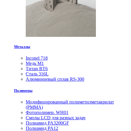
Металлы
Inconel 718
Медь М1
Титан ВТ6
Сталь 316L
Алюминиевый сплав RS-300
Полимеры
Модифицированный полиметилметакрилат
(PMMA)
Фотополимер. WH01
Смолы LCD для разных задач
Полиамид PA3200GF
Полиамид PA12