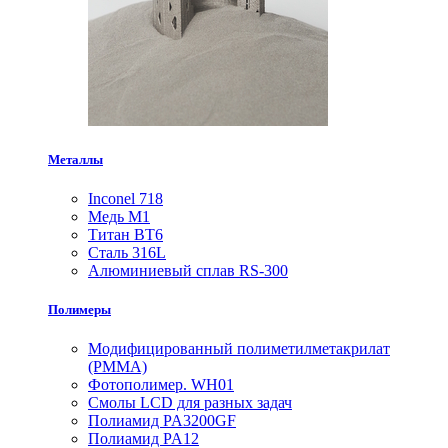
Металлы
Inconel 718
Медь М1
Титан ВТ6
Сталь 316L
Алюминиевый сплав RS-300
Полимеры
Модифицированный полиметилметакрилат
(PMMA)
Фотополимер. WH01
Смолы LCD для разных задач
Полиамид PA3200GF
Полиамид PA12