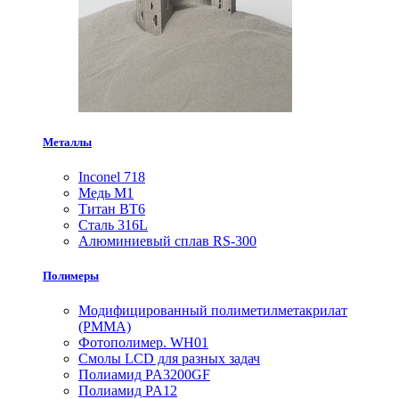
Металлы
Inconel 718
Медь М1
Титан ВТ6
Сталь 316L
Алюминиевый сплав RS-300
Полимеры
Модифицированный полиметилметакрилат
(PMMA)
Фотополимер. WH01
Смолы LCD для разных задач
Полиамид PA3200GF
Полиамид PA12