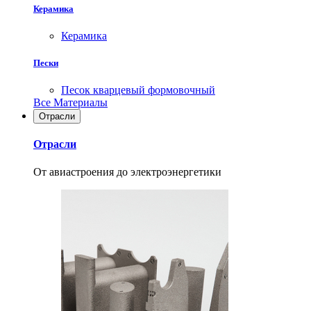
Керамика
Керамика
Пески
Песок кварцевый формовочный
Все Материалы
Отрасли
Отрасли
От авиастроения до электроэнергетики