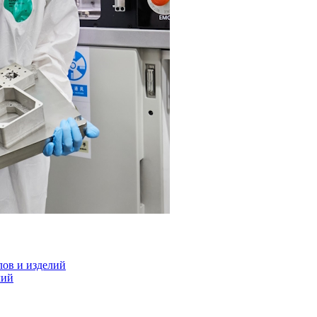
лов и изделий
лий