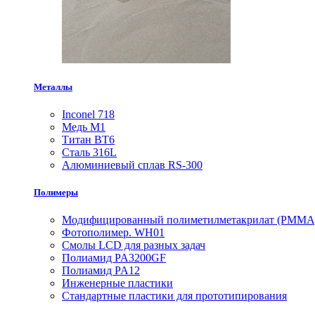
Металлы
Inconel 718
Медь М1
Титан ВТ6
Сталь 316L
Алюминиевый сплав RS-300
Полимеры
Модифицированный полиметилметакрилат (PMMA
Фотополимер. WH01
Смолы LCD для разных задач
Полиамид PA3200GF
Полиамид PA12
Инженерные пластики
Стандартные пластики для прототипирования