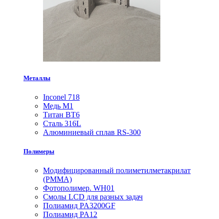
Металлы
Inconel 718
Медь М1
Титан ВТ6
Сталь 316L
Алюминиевый сплав RS-300
Полимеры
Модифицированный полиметилметакрилат
(PMMA)
Фотополимер. WH01
Смолы LCD для разных задач
Полиамид PA3200GF
Полиамид PA12